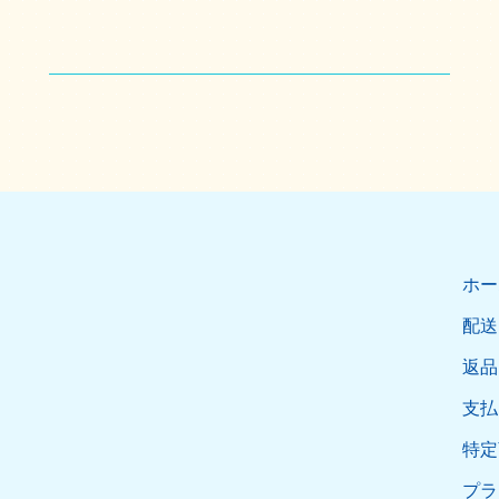
ホー
配送
返品
支払
特定
プラ